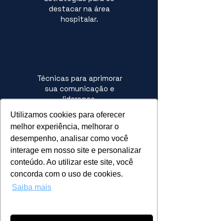
destacar na área
hospitalar.
Técnicas para aprimorar
sua comunicação e
liderança.
Utilizamos cookies para oferecer
melhor experiência, melhorar o
desempenho, analisar como você
interage em nosso site e personalizar
conteúdo. Ao utilizar este site, você
Dicas para gerenciar sua
concorda com o uso de cookies.
carreira e alcançar
promoções.
Saiba mais