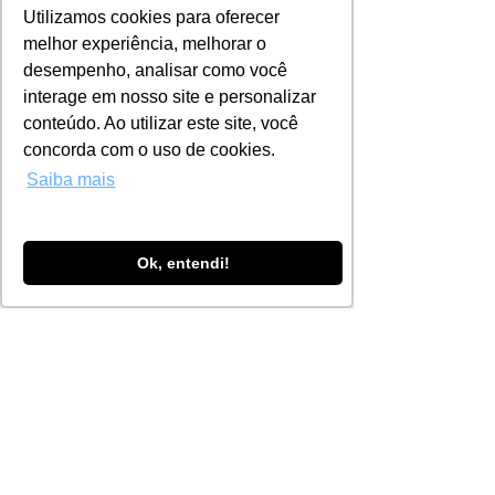
Utilizamos cookies para oferecer
melhor experiência, melhorar o
desempenho, analisar como você
interage em nosso site e personalizar
conteúdo. Ao utilizar este site, você
concorda com o uso de cookies.
Saiba mais
Ok, entendi!