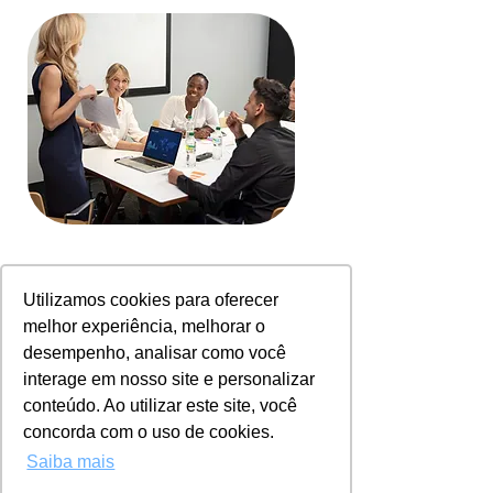
Deseja saber mais sobre como podemos
Utilizamos cookies para oferecer
contribuir para a capacitação da sua equipe?
Preencha o formulário abaixo e fale conosco.
melhor experiência, melhorar o
desempenho, analisar como você
interage em nosso site e personalizar
Entre em contato!
conteúdo. Ao utilizar este site, você
concorda com o uso de cookies.
Nome
Saiba mais