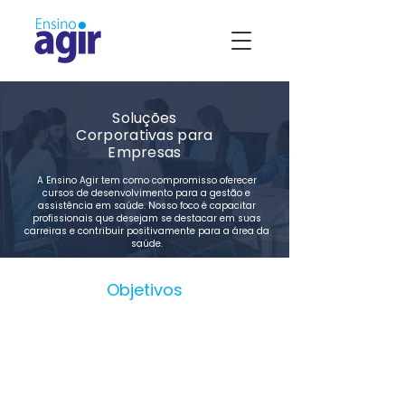
Soluções
Corporativas para
Empresas
​A Ensino Agir tem como compromisso oferecer
cursos de desenvolvimento para a gestão e
assistência em saúde. Nosso foco é capacitar
profissionais que desejam se destacar em suas
carreiras e contribuir positivamente para a área da
saúde.
​Objetivos
​Dentro desse contexto, a área de
Soluções Corporativas da Ensino
Agir é especializada na criação e
personalização de programas de
ensino para instituições e empresas.
Nosso objetivo é desenvolver
projetos educacionais sob medida