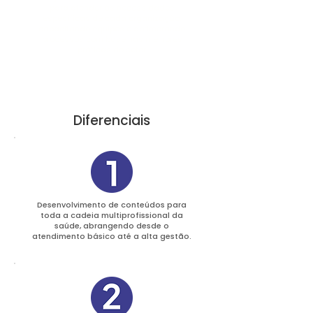
para atender às necessidades
específicas de cada organização,
capacitando equipes e aprimorando
processos com base nas melhores
práticas do setor
Diferenciais
Desenvolvimento de conteúdos para
toda a cadeia multiprofissional da
saúde, abrangendo desde o
atendimento básico até a alta gestão.