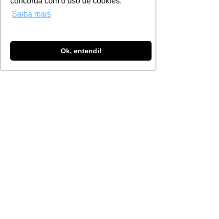
concorda com o uso de cookies.
Ferramentas Tecnológicas
Saiba mais
para Líderes 5
Curso EAD
Curso EAD
Ok, entendi!
Matricule-se
IN COMPANY
O Ensino Agir compreende as
necessidades únicas setor saúde
da Administração Pública e, por